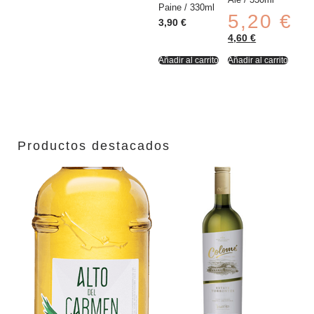
Paine / 330ml
5,20
€
3,90
€
4,60
€
Añadir al carrito
Añadir al carrito
Productos destacados