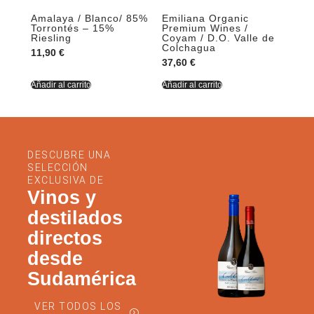
Amalaya / Blanco/ 85%
Emiliana Organic
Torrontés – 15%
Premium Wines /
Riesling
Coyam / D.O. Valle de
Colchagua
11,90
€
37,60
€
Añadir al carrito
Añadir al carrito
DESCUBRE UNA
SELECCIÓN
EXCLUSIVA DE
Vinos y
destilados
directos
desde
Sudamérica
VER TODOS LOS