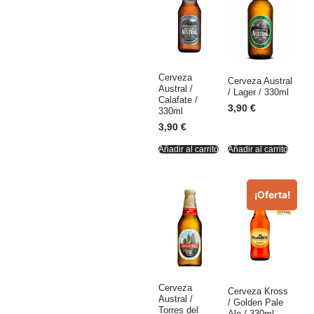
Cerveza
Cerveza Austral
Austral /
/ Lager / 330ml
Calafate /
3,90
€
330ml
3,90
€
Añadir al carrito
Añadir al carrito
¡Oferta!
Cerveza
Cerveza Kross
Austral /
/ Golden Pale
Torres del
Ale / 330ml