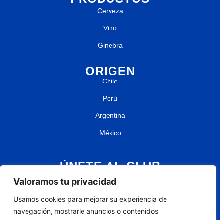
Cerveza
Vino
Ginebra
ORIGEN
Chile
Perú
Argentina
México
ÚNETE AL CLUB
Pack del 18
→ 18% de descuento + envío gratis en tu compra de 8
Valoramos tu privacidad
botellas.
¡Suscríbete ahora!
Usamos cookies para mejorar su experiencia de
navegación, mostrarle anuncios o contenidos
Suscríbete