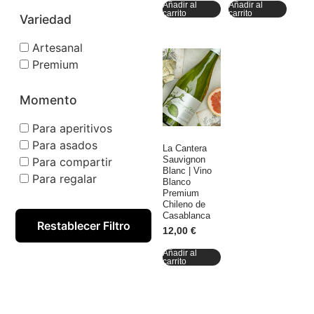
Añadir al
Añadir al
carrito
carrito
Variedad
Artesanal
Premium
Momento
Para aperitivos
Para asados
La Cantera
Sauvignon
Para compartir
Blanc | Vino
Para regalar
Blanco
Premium
Chileno de
Casablanca
Restablecer Filtro
12,00
€
Añadir al
carrito