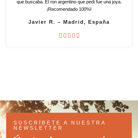
que buscaba. El ron argentino que pedí fue una joya.
¡Recomendado 100%!
Javier R. – Madrid, España





SUSCRÍBETE A NUESTRA
NEWSLETTER