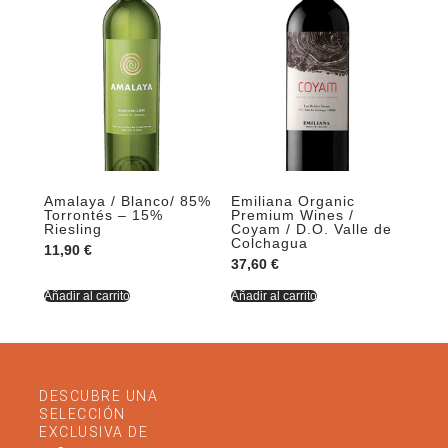
Amalaya / Blanco/ 85%
Emiliana Organic
Torrontés – 15%
Premium Wines /
Riesling
Coyam / D.O. Valle de
Colchagua
11,90
€
37,60
€
Añadir al carrito
Añadir al carrito
DESCUBRE UNA
SELECCIÓN
EXCLUSIVA DE