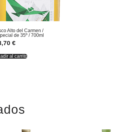
sco Alto del Carmen /
pecial de 35º / 700ml
8,70
€
adir al carrito
ados