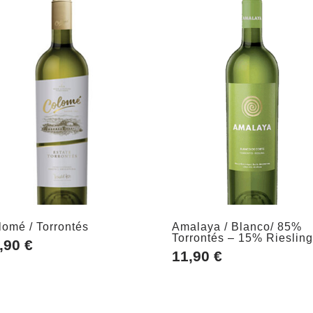
lomé / Torrontés
Amalaya / Blanco/ 85%
Torrontés – 15% Rieslin
,90
€
11,90
€