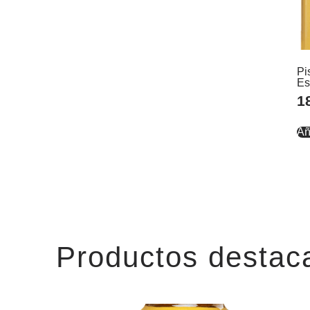
Pi
Es
1
Añ
Productos destac