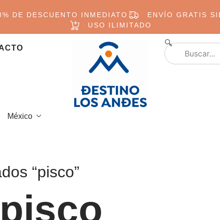
8% DE DESCUENTO INMEDIATO
ENVÍO GRATIS S
USO ILIMITADO
ACTO
México
ados “pisco”
 pisco