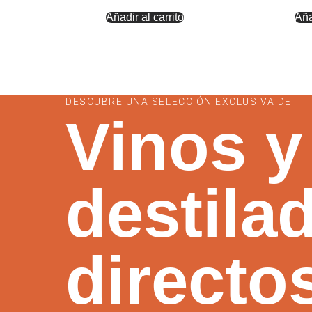
Añadir al carrito
Aña
DESCUBRE UNA SELECCIÓN EXCLUSIVA DE
Vinos y
destila
directo